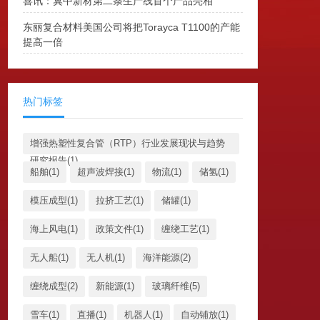
喜讯：冀中新材第二条生产线首个产品亮相
东丽复合材料美国公司将把Torayca T1100的产能
提高一倍
热门标签
增强热塑性复合管（RTP）行业发展现状与趋势
研究报告(1)
船舶(1)
超声波焊接(1)
物流(1)
储氢(1)
模压成型(1)
拉挤工艺(1)
储罐(1)
海上风电(1)
政策文件(1)
缠绕工艺(1)
无人船(1)
无人机(1)
海洋能源(2)
缠绕成型(2)
新能源(1)
玻璃纤维(5)
雪车(1)
直播(1)
机器人(1)
自动铺放(1)