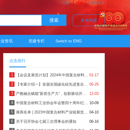
注册
登录
微信登录
搜索
发布内容
行业资讯
党建专栏
Switch to ENG
点击排行
1
【会议及展览计划】2024年中国复合材料工业协会
01-17
2
【专家介绍一】首届全国碳化硅先进复合材料产业发展高端论坛暨产品展示会
05-25
3
产教融合赋能“新质生产力”，创新驱动开创复材新时代——2024年中国复合材料行业年会暨四十周年纪念大会圆满召开
12-03
4
中国复合材料工业协会年会暨四十周年纪念大会
10-09
5
展商名单 | 2023中国复合材料产业链展览会全面启动，快来看看有哪些企业吧！
04-10
6
关于召开协会七届三次理事会的通知
06-16