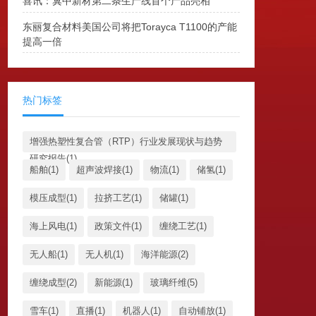
喜讯：冀中新材第二条生产线首个产品亮相
东丽复合材料美国公司将把Torayca T1100的产能
提高一倍
热门标签
增强热塑性复合管（RTP）行业发展现状与趋势
研究报告(1)
船舶(1)
超声波焊接(1)
物流(1)
储氢(1)
模压成型(1)
拉挤工艺(1)
储罐(1)
海上风电(1)
政策文件(1)
缠绕工艺(1)
无人船(1)
无人机(1)
海洋能源(2)
缠绕成型(2)
新能源(1)
玻璃纤维(5)
雪车(1)
直播(1)
机器人(1)
自动铺放(1)