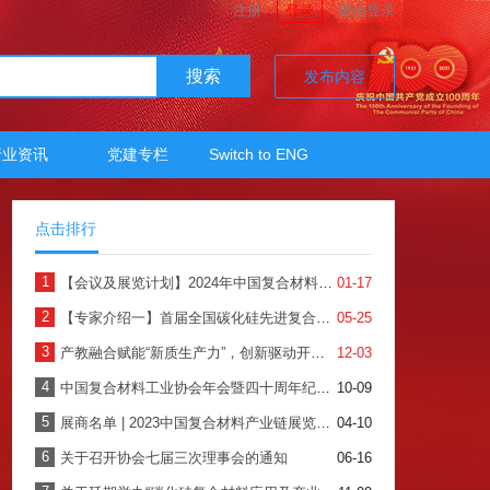
注册
登录
微信登录
搜索
发布内容
行业资讯
党建专栏
Switch to ENG
点击排行
1
【会议及展览计划】2024年中国复合材料工业协会
01-17
2
【专家介绍一】首届全国碳化硅先进复合材料产业发展高端论坛暨产品展示会
05-25
3
产教融合赋能“新质生产力”，创新驱动开创复材新时代——2024年中国复合材料行业年会暨四十周年纪念大会圆满召开
12-03
4
中国复合材料工业协会年会暨四十周年纪念大会
10-09
5
展商名单 | 2023中国复合材料产业链展览会全面启动，快来看看有哪些企业吧！
04-10
6
关于召开协会七届三次理事会的通知
06-16