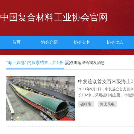
中国复合材料工业协会官网
首页
协会介绍
协会架构
协会动态
“海上风电” 的搜索结果，共
1
条
中复连众首支百米级海上
2021年9月1日，中复连众首支百
长102米，采用碳纤维主梁、叶根预
碳纤维
海上风电