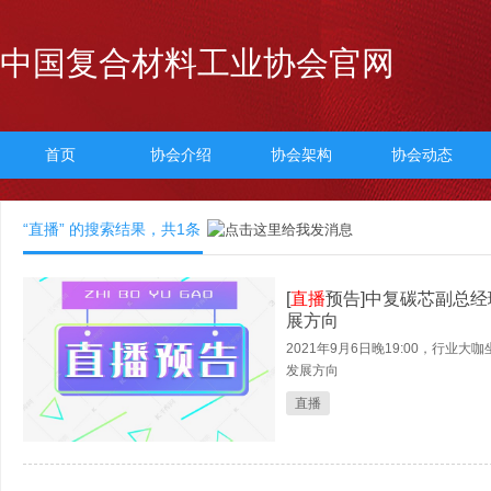
中国复合材料工业协会官网
首页
协会介绍
协会架构
协会动态
“直播” 的搜索结果，共
1
条
[
直播
预告]中复碳芯副总
展方向
2021年9月6日晚19:00，行业大
发展方向
直播