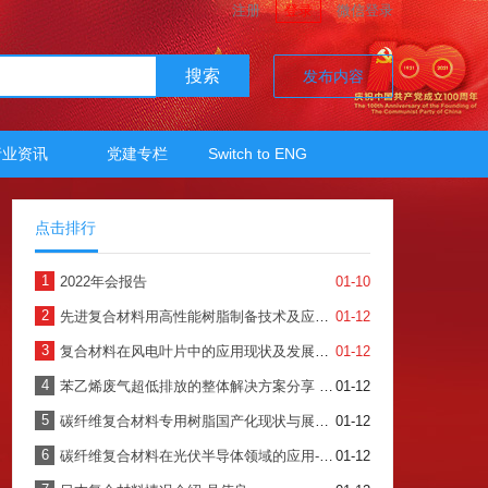
注册
登录
微信登录
搜索
发布内容
行业资讯
党建专栏
Switch to ENG
点击排行
1
2022年会报告
01-10
2
先进复合材料用高性能树脂制备技术及应用-北玻院
01-12
3
复合材料在风电叶片中的应用现状及发展趋势 （牟书香）
01-12
4
苯乙烯废气超低排放的整体解决方案分享 -云汇科技
01-12
5
碳纤维复合材料专用树脂国产化现状与展望-华昌聚合物
01-12
6
碳纤维复合材料在光伏半导体领域的应用-星辉
01-12