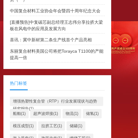
中国复合材料工业协会年会暨四十周年纪念大会
[直播预告]中复碳芯副总经理王志伟分享拉挤大梁
板在风电中的应用及发展方向
喜讯：冀中新材第二条生产线首个产品亮相
东丽复合材料美国公司将把Torayca T1100的产能
提高一倍
热门标签
增强热塑性复合管（RTP）行业发展现状与趋势
研究报告(1)
船舶(1)
超声波焊接(1)
物流(1)
储氢(1)
模压成型(1)
拉挤工艺(1)
储罐(1)