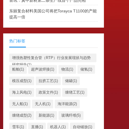
喜讯：冀中新材第二条生产线首个产品亮相
东丽复合材料美国公司将把Torayca T1100的产能
提高一倍
热门标签
增强热塑性复合管（RTP）行业发展现状与趋势
研究报告(1)
船舶(1)
超声波焊接(1)
物流(1)
储氢(1)
模压成型(1)
拉挤工艺(1)
储罐(1)
海上风电(1)
政策文件(1)
缠绕工艺(1)
无人船(1)
无人机(1)
海洋能源(2)
缠绕成型(2)
新能源(1)
玻璃纤维(5)
雪车(1)
直播(1)
机器人(1)
自动铺放(1)