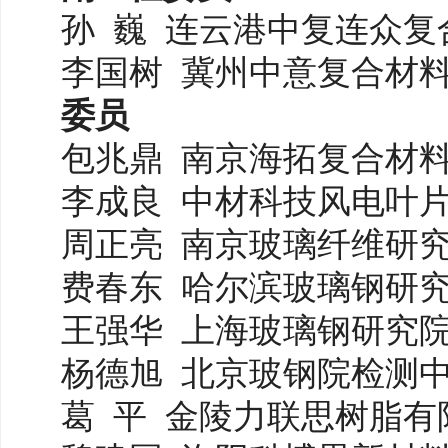
孙
巍
连云港中复连众复
李国树
冀州中意复合材
委员
包兆鼎
南京海拓复合材
李成良
中材科技风电叶
周正亮
南京玻璃纤维研
费春东
哈尔滨玻璃钢研
王强华
上海玻璃钢研究
杨德旭
北京玻钢院检测
葛
平
金陵力联思树脂有