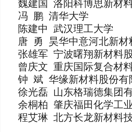
魏建国
洛阳科博思新材
冯
鹏
清华大学
陈建中
武汉理工大学
唐
勇
昊华中意河北新材
张雄军
宁波曙翔新材料
曾庆文
重庆国际复合材
钟
斌
华缘新材料股份有
徐光磊
山东格瑞德集团
余桐柏
肇庆福田化学工
程艾琳
北方长龙新材料