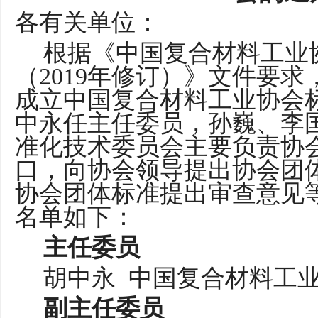
各
有关
单位
：
根据《
中国复合材料工业
（
2019年修订
）
》文件要求
成立中国
复合材料工业协会
中永
任主任
委员
，
孙巍、李
准化技术委员会主要负责
协
口，向
协会
领导提出
协会
团
协会
团体标准提出审查意见
名单如下：
主任委员
胡中永
中国复合材料工
副主任委员