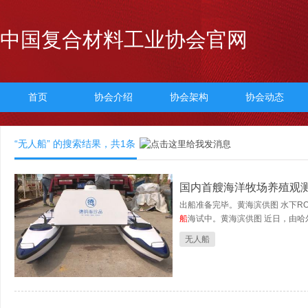
中国复合材料工业协会官网
首页
协会介绍
协会架构
协会动态
“无人船” 的搜索结果，共
1
条
国内首艘海洋牧场养殖观
出船准备完毕。黄海滨供图 水下R
船
海试中。黄海滨供图 近日，由哈尔
无人船