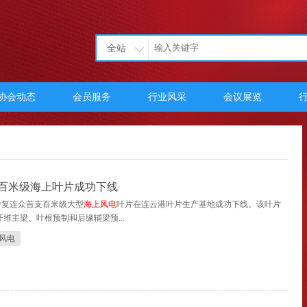
全站
协会动态
会员服务
行业风采
会议展览
百米级海上叶片成功下线
，中复连众首支百米级大型
海上风电
叶片在连云港叶片生产基地成功下线。该叶片
纤维主梁、叶根预制和后缘辅梁预...
风电