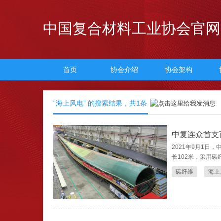
中国复合材料工业协会官网
首页
协会介绍
协会架构
“海上风电” 的搜索结果，共
1
条
中复连众首支
2021年9月1日
长102米，采用碳
碳纤维
海上