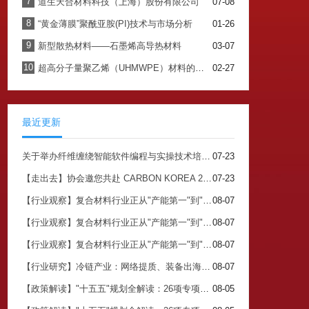
7
道生天合材料科技（上海）股份有限公司
07-08
8
“黄金薄膜”聚酰亚胺(PI)技术与市场分析
01-26
9
新型散热材料——石墨烯高导热材料
03-07
10
超高分子量聚乙烯（UHMWPE）材料的最新应用与未来展望
02-27
最近更新
关于举办纤维缠绕智能软件编程与实操技术培训班的通知
07-23
【走出去】协会邀您共赴 CARBON KOREA 2026 搭建中韩碳产业对接核心平台
07-23
【行业观察】复合材料行业正从"产能第一"到"价值第一"（三）
08-07
【行业观察】复合材料行业正从"产能第一"到"价值第一"（二）
08-07
【行业观察】复合材料行业正从"产能第一"到"价值第一"（一）
08-07
【行业研究】冷链产业：网络提质、装备出海、生物基材料落地，三线齐发
08-07
【政策解读】"十五五"规划全解读：26项专项规划背后的关注点与市场机会（四）
08-05