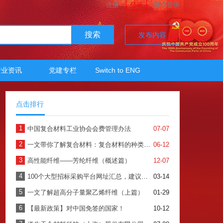
注册
登录
微信登录
搜索
发布内容
行业资讯
党建专栏
Switch to ENG
点击排行
1
中国复合材料工业协会会费管理办法
07-07
2
一文带你了解复合材料：复合材料的种类、加工及应用
06-12
3
高性能纤维——芳纶纤维（概述篇）
12-07
4
100个大型招标采购平台网址汇总，建议收藏！（上）
03-14
5
一文了解超高分子量聚乙烯纤维（上篇）
01-29
6
【最新政策】对中国免签的国家！
10-12