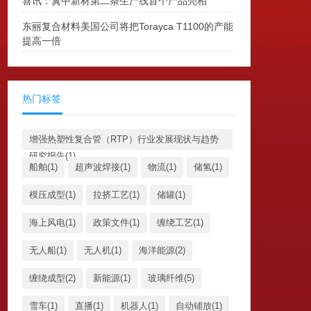
喜讯：冀中新材第二条生产线首个产品亮相
东丽复合材料美国公司将把Torayca T1100的产能
提高一倍
热门标签
增强热塑性复合管（RTP）行业发展现状与趋势
研究报告(1)
船舶(1)
超声波焊接(1)
物流(1)
储氢(1)
模压成型(1)
拉挤工艺(1)
储罐(1)
海上风电(1)
政策文件(1)
缠绕工艺(1)
无人船(1)
无人机(1)
海洋能源(2)
缠绕成型(2)
新能源(1)
玻璃纤维(5)
雪车(1)
直播(1)
机器人(1)
自动铺放(1)