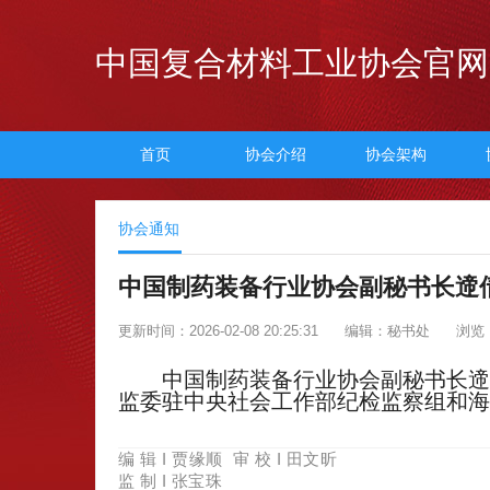
中国复合材料工业协会官网
首页
协会介绍
协会架构
协会通知
中国制药装备行业协会副秘书长遆
更新时间：2026-02-08 20:25:31
编辑：秘书处
浏览：
中国
制药装备行业协会
副秘书长遆
监委驻中央社会工作部纪检监察组和海
编 辑 I 贾缘顺
审 校 I 田文昕
监 制
I 张宝珠