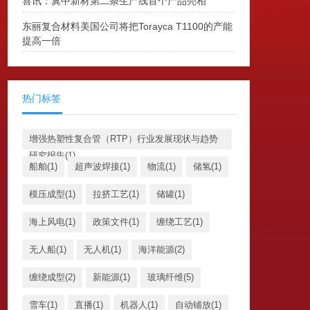
喜讯：冀中新材第二条生产线首个产品亮相
东丽复合材料美国公司将把Torayca T1100的产能
提高一倍
热门标签
增强热塑性复合管（RTP）行业发展现状与趋势
研究报告(1)
船舶(1)
超声波焊接(1)
物流(1)
储氢(1)
模压成型(1)
拉挤工艺(1)
储罐(1)
海上风电(1)
政策文件(1)
缠绕工艺(1)
无人船(1)
无人机(1)
海洋能源(2)
缠绕成型(2)
新能源(1)
玻璃纤维(5)
雪车(1)
直播(1)
机器人(1)
自动铺放(1)