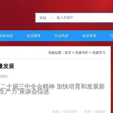
全站
协会动态
会员服务
行业风采
会议展览
当前位置：
首页
>
党建专栏
>
党建学习
量发展
0621
的二十届三中全会精神 加快培育和发展新
生产力”座谈会综述
来源：学习时报
作者：海丽华