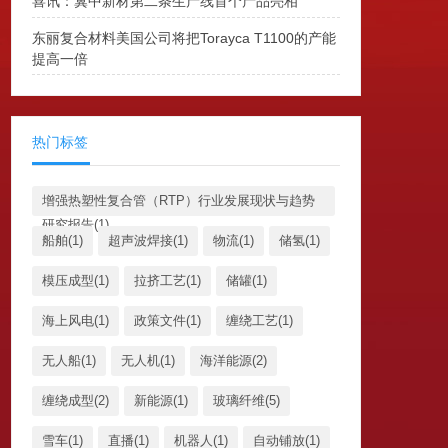
喜讯：冀中新材第二条生产线首个产品亮相
东丽复合材料美国公司将把Torayca T1100的产能
提高一倍
热门标签
增强热塑性复合管（RTP）行业发展现状与趋势
研究报告(1)
船舶(1)
超声波焊接(1)
物流(1)
储氢(1)
模压成型(1)
拉挤工艺(1)
储罐(1)
海上风电(1)
政策文件(1)
缠绕工艺(1)
无人船(1)
无人机(1)
海洋能源(2)
缠绕成型(2)
新能源(1)
玻璃纤维(5)
雪车(1)
直播(1)
机器人(1)
自动铺放(1)