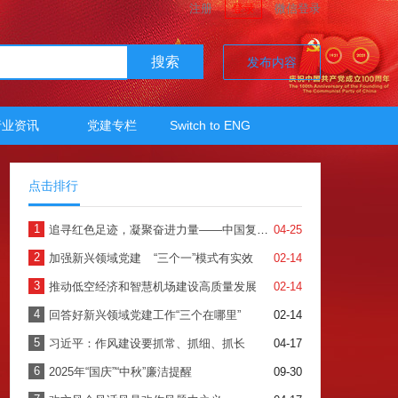
注册
登录
微信登录
搜索
发布内容
行业资讯
党建专栏
Switch to ENG
点击排行
1
追寻红色足迹，凝聚奋进力量——中国复合材料工业协会党支部参观中国共产党历史展览馆
04-25
2
加强新兴领域党建 “三个一”模式有实效
02-14
3
推动低空经济和智慧机场建设高质量发展
02-14
4
回答好新兴领域党建工作“三个在哪里”
02-14
5
习近平：作风建设要抓常、抓细、抓长
04-17
6
2025年“国庆”“中秋”廉洁提醒
09-30