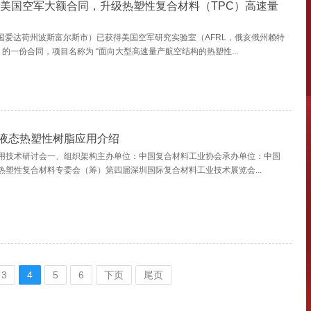
斩获美国空军大额合同，升级热塑性复合材料（TPC）高速量
美国爱达荷州波斯富尔斯市）已获得美国空军研究实验室（AFRL，俄亥俄州赖特
）的一份合同，项目名称为 “面向大型高速量产航空结构的热塑性...
液态热塑性树脂应用介绍
用技术研讨会一、组织架构主办单位：中国复合材料工业协会承办单位：中国
热塑性复合材料专委会（筹）第四届深圳国际复合材料工业技术展览会...
3
4
5
6
下页
尾页