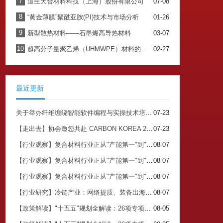
7
道生天合材料科技（上海）股份有限公司
07-08
8
“黄金薄膜”聚酰亚胺(PI)技术与市场分析
01-26
9
新型散热材料——石墨烯高导热材料
03-07
10
超高分子量聚乙烯（UHMWPE）材料的最新应用与未来展望
02-27
最近更新
关于举办纤维缠绕智能软件编程与实操技术培训班的通知
07-23
【走出去】协会邀您共赴 CARBON KOREA 2026 搭建中韩碳产业对接核心平台
07-23
【行业观察】复合材料行业正从"产能第一"到"价值第一"（三）
08-07
【行业观察】复合材料行业正从"产能第一"到"价值第一"（二）
08-07
【行业观察】复合材料行业正从"产能第一"到"价值第一"（一）
08-07
【行业研究】冷链产业：网络提质、装备出海、生物基材料落地，三线齐发
08-07
【政策解读】"十五五"规划全解读：26项专项规划背后的关注点与市场机会（四）
08-05