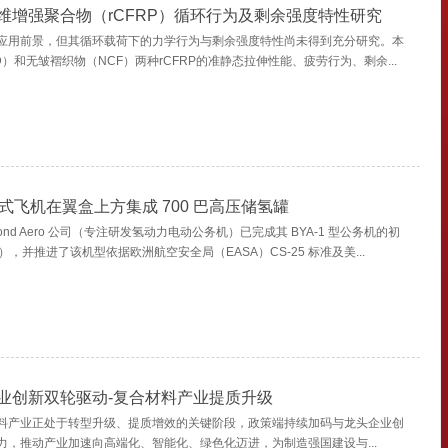
维增强聚合物（rCFRP）循环行为及剩余强度特性研究
应用前景，但其循环载荷下的力学行为与剩余强度特性尚未得到充分研究。本
）和无皱褶织物（NCF）两种rCFRP的准静态拉伸性能、疲劳行为、剩余...
喷气式飞机在翼盒上方集成 700 巴高压储氢罐
ond Aero 公司（专注研发氢动力电动公务机）已完成其 BYA-1 型公务机的初
），并推进了该机型依据欧洲航空安全局（EASA）CS-25 标准及美...
业创新双轮驱动-复合材料产业提质升级
料产业正处于转型升级、提质增效的关键阶段，政策端持续加码与龙头企业创
力，推动产业加速向高端化、智能化、绿色化迈进，为制造强国建设与...