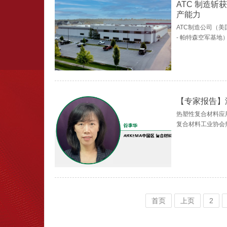
ATC 制造
产能力
ATC制造公司（
- 帕特森空军基地
【专家报告】
热塑性复合材料应
复合材料工业协会
首页
上页
2