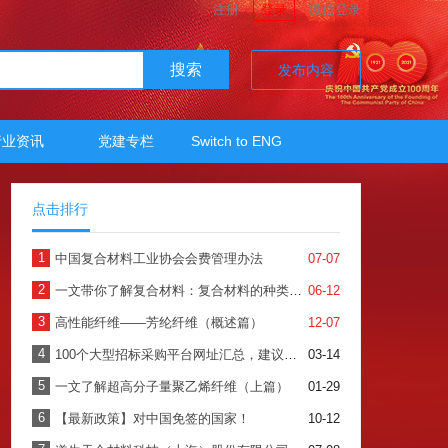
注册
登录
微信登录
搜索
发布内容
行业资讯
党建专栏
Switch to ENG
点击排行
1
中国复合材料工业协会会费管理办法
07-07
2
一文带你了解复合材料：复合材料的种类、加工及应用
06-12
3
高性能纤维——芳纶纤维（概述篇）
12-07
4
100个大型招标采购平台网址汇总，建议收藏！（上）
03-14
5
一文了解超高分子量聚乙烯纤维（上篇）
01-29
6
【最新政策】对中国免签的国家！
10-12