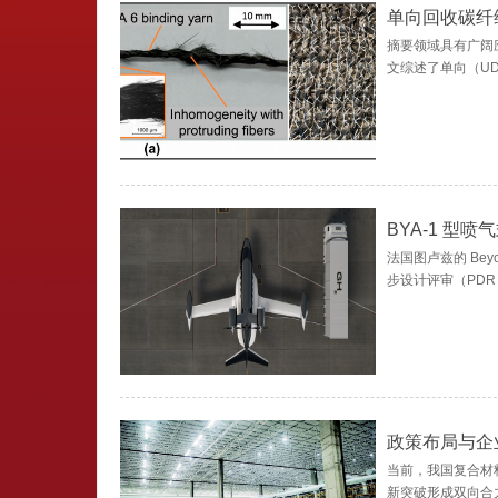
单向回收碳纤
摘要领域具有广阔
文综述了单向（UD
BYA-1 型
法国图卢兹的 Bey
步设计评审（PDR
政策布局与企
当前，我国复合材
新突破形成双向合