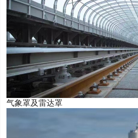
气象罩及雷达罩