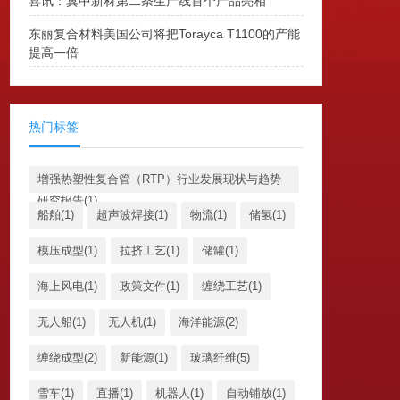
喜讯：冀中新材第二条生产线首个产品亮相
东丽复合材料美国公司将把Torayca T1100的产能
提高一倍
热门标签
增强热塑性复合管（RTP）行业发展现状与趋势
研究报告(1)
船舶(1)
超声波焊接(1)
物流(1)
储氢(1)
模压成型(1)
拉挤工艺(1)
储罐(1)
海上风电(1)
政策文件(1)
缠绕工艺(1)
无人船(1)
无人机(1)
海洋能源(2)
缠绕成型(2)
新能源(1)
玻璃纤维(5)
雪车(1)
直播(1)
机器人(1)
自动铺放(1)