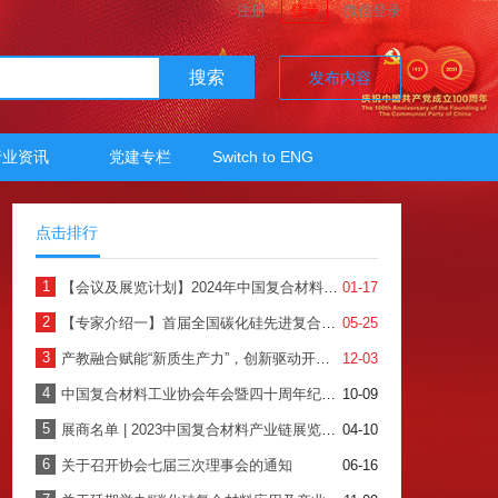
注册
登录
微信登录
搜索
发布内容
行业资讯
党建专栏
Switch to ENG
点击排行
1
【会议及展览计划】2024年中国复合材料工业协会
01-17
2
【专家介绍一】首届全国碳化硅先进复合材料产业发展高端论坛暨产品展示会
05-25
3
产教融合赋能“新质生产力”，创新驱动开创复材新时代——2024年中国复合材料行业年会暨四十周年纪念大会圆满召开
12-03
4
中国复合材料工业协会年会暨四十周年纪念大会
10-09
5
展商名单 | 2023中国复合材料产业链展览会全面启动，快来看看有哪些企业吧！
04-10
6
关于召开协会七届三次理事会的通知
06-16