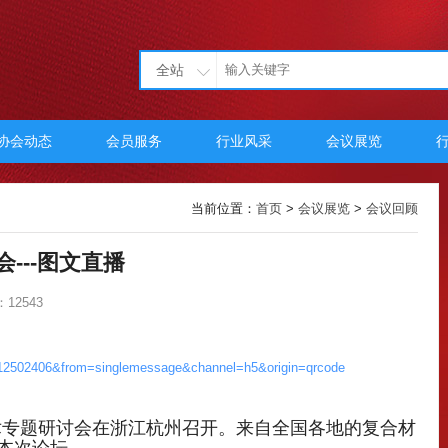
全站
协会动态
会员服务
行业风采
会议展览
当前位置：
首页
>
会议展览
>
会议回顾
---图文直播
12543
2312502406&from=singlemessage&channel=h5&origin=qrcode
绕技术专题研讨会在浙江杭州召开。来自全国各地的复合材