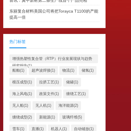
喜讯：冀中新材第二条生产线首个产品亮相
东丽复合材料美国公司将把Torayca T1100的产能
提高一倍
热门标签
增强热塑性复合管（RTP）行业发展现状与趋势
研究报告(1)
船舶(1)
超声波焊接(1)
物流(1)
储氢(1)
模压成型(1)
拉挤工艺(1)
储罐(1)
海上风电(1)
政策文件(1)
缠绕工艺(1)
无人船(1)
无人机(1)
海洋能源(2)
缠绕成型(2)
新能源(1)
玻璃纤维(5)
雪车(1)
直播(1)
机器人(1)
自动铺放(1)