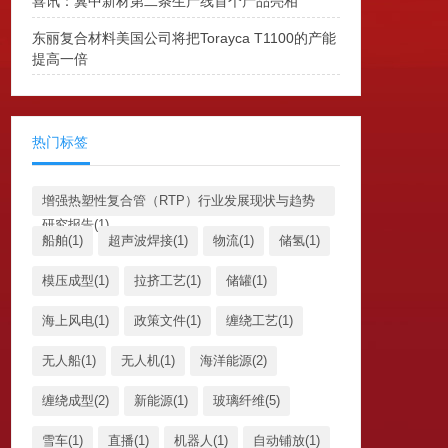
喜讯：冀中新材第二条生产线首个产品亮相
东丽复合材料美国公司将把Torayca T1100的产能
提高一倍
热门标签
增强热塑性复合管（RTP）行业发展现状与趋势
研究报告(1)
船舶(1)
超声波焊接(1)
物流(1)
储氢(1)
模压成型(1)
拉挤工艺(1)
储罐(1)
海上风电(1)
政策文件(1)
缠绕工艺(1)
无人船(1)
无人机(1)
海洋能源(2)
缠绕成型(2)
新能源(1)
玻璃纤维(5)
雪车(1)
直播(1)
机器人(1)
自动铺放(1)