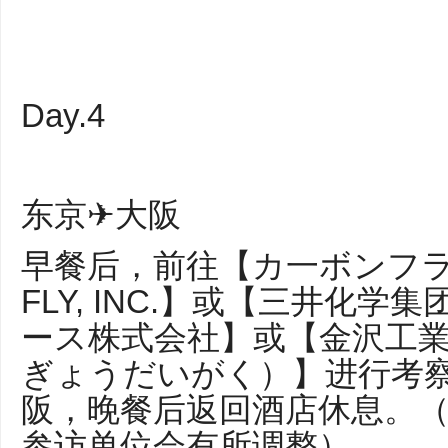
Day.4
东京✈大阪
早餐后，前往【カ一ボンフラ
FLY, INC.】或【三井化学
ース株式会社】或【金沢工
ぎょうだいがく）】进行考
阪，晚餐后返回酒店休息。
参访单位会有所调整）