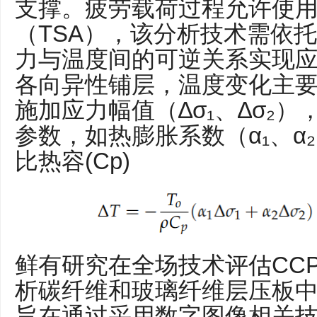
支撑。疲劳载荷过程允许使
（TSA），该分析技术需依
力与温度间的可逆关系实现
各向异性铺层，温度变化主
施加应力幅值（∆σ₁、∆σ₂
参数，如热膨胀系数（α₁、α
比热容(Cp)
鲜有研究在全场技术评估CCP
析碳纤维和玻璃纤维层压板
旨在通过采用数字图像相关技术