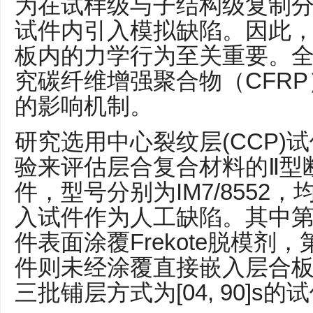
为在试样级与子结构级复制
试件内引入模拟缺陷。因此
板内的力学行为至关重要。
究碳纤维增强聚合物（CFR
的影响机制。
研究选用中心裂纹层(CCP)
验来评估层合复合材料的Ⅱ型
件，型号分别为IM7/8552
入试件作为人工缺陷。其中
件表面涂覆Frekote脱模剂
件则未经涂覆直接嵌入层合
三批铺层方式为[04, 90]s的