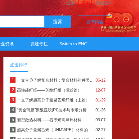
注册
登录
微信登录
搜索
发布内容
行业资讯
党建专栏
Switch to ENG
点击排行
1
一文带你了解复合材料：复合材料的种类、加工及应用
06-12
2
高性能纤维——芳纶纤维（概述篇）
12-07
3
一文了解超高分子量聚乙烯纤维（上篇）
01-29
4
“黄金薄膜”聚酰亚胺(PI)技术与市场分析
01-26
5
新型散热材料——石墨烯高导热材料
03-07
6
超高分子量聚乙烯（UHMWPE）材料的最新应用与未来展望
02-27