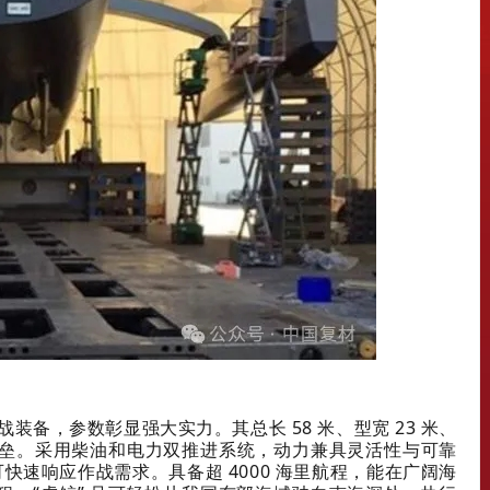
作战装备，参数彰显强大实力。其总长 58 米、型宽 23 米、
堡垒。采用柴油和电力双推进系统，动力兼具灵活性与可靠
可快速响应作战需求。具备超 4000 海里航程，能在广阔海