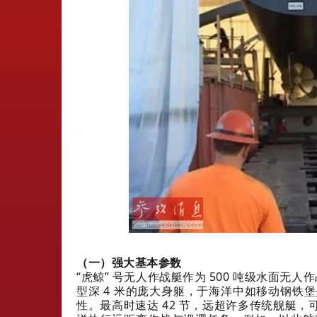
（一）强大基本参数
“虎鲸” 号无人作战艇作为 500 吨级水面无人
型深 4 米的庞大身躯，于海洋中如移动钢铁
性。最高时速达 42 节，远超许多传统舰艇，