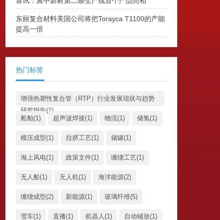
喜讯：冀中新材第二条生产线首个产品亮相
东丽复合材料美国公司将把Torayca T1100的产能
提高一倍
热门标签
增强热塑性复合管（RTP）行业发展现状与趋势
研究报告(1)
船舶(1)
超声波焊接(1)
物流(1)
储氢(1)
模压成型(1)
拉挤工艺(1)
储罐(1)
海上风电(1)
政策文件(1)
缠绕工艺(1)
无人船(1)
无人机(1)
海洋能源(2)
缠绕成型(2)
新能源(1)
玻璃纤维(5)
雪车(1)
直播(1)
机器人(1)
自动铺放(1)