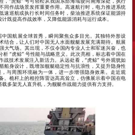
，“虎鲸” 号可轻松从我国东部海域驶向南海深处，执行
不同作战场景发挥重要作用。高速航行时，电力推进系统
低速巡航或执行长时间任务时，柴油推进系统保证能源持
设计既提高作战效率，又降低能源消耗与运行成本。
第十五届中国航展全球首秀，瞬间聚焦众多目光。其独特外形设
术结合，让人们对中国无人水面舰艇发展充满期待。航展
发强大气场。其出现，不仅令国内专业人士和军迷兴奋，也
析 “虎鲸” 号性能与战略意义。此次亮相，标志着中国在
战技术发展注入新活力。从远处看，“虎鲸” 号外观犹如
艏船身设计，既增加舰艇稳定性与抗浪性，又提升隐身性
眼，与周围环境融为一体，进一步增强隐身效果。走近观
备。桅杆上的相控阵雷达高高耸立，仿佛展示着中国在电
搭载多架无人直升机，为舰艇作战能力提供有力支持。