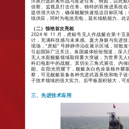
洋执行远距离作战与巡逻任务。例如，以此航程
侦察、监视及打击任务。独特的双推进系统在
提供强大动力，确保舰艇快速抵达目标区域；
续供应，同时为电池充电，延长续航能力。此
（二）惊艳首次亮相
2024 年 11 月，虎鲸号无人作战艇在
计，充满科技感与未来感。庞大身躯与先进技
现场，“虎鲸” 号静静停泊在展示区域，却散
引起国际广泛关注。各国媒体纷纷报道，深入分
无人水面舰艇领域取得重大突破，为世界无人作
科幻电影中的战舰。其切尖三角式展弦、内倾
能。在阳光照耀下，舰艇灰白色涂装格外耀
察，可见舰艇装备各种先进武器系统和电子设
子技术领域的强大实力。后甲板面积较大，可
三、先进技术应用