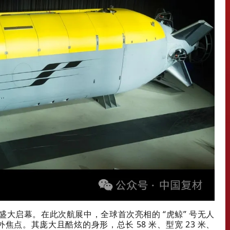
航展盛大启幕。在此次航展中，全球首次亮相的 “虎鲸” 号无人
点。其庞大且酷炫的身形，总长 58 米、型宽 23 米、