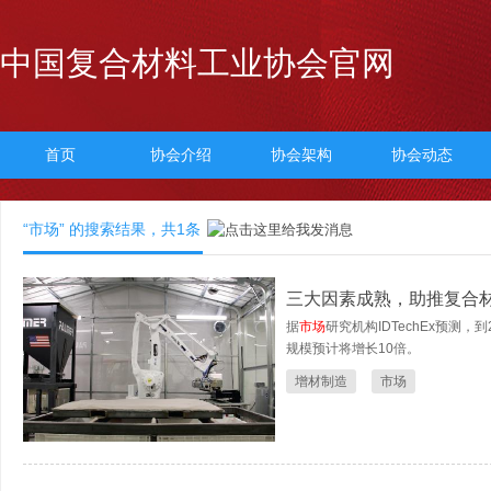
中国复合材料工业协会官网
首页
协会介绍
协会架构
协会动态
“市场” 的搜索结果，共
1
条
三大因素成熟，助推复合
据
市场
研究机构IDTechEx预测，
规模预计将增长10倍。
增材制造
市场