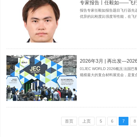
专家报告丨任毅如——飞
报告专家任毅如报告题目飞行器先
优异的比刚度比强度等性能，在飞行
2026年3月 | 再出发—20
01JEC WORLD 2026概况:
规模最大的复合材料展览会，是复合
首页
上页
5
6
7
8