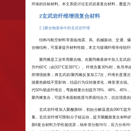
环保的目标材料。本文系统讨论玄武岩基复合材料，覆盖力
2玄武岩纤维增强复合材料
2.1聚合物基体中的玄武岩纤维
结构与航空材料常面临地震、风、机械振动、交通、爆
合物结构，可显著提升材料性能，本文与玻璃纤维等传统纤
聚丙烯是工业常用聚合物。在聚丙烯基体中加入玄武岩
升约60℃（由337℃至397℃）。纤维含量30%时，热导率由
挥增强效果；将玄武岩/聚丙烯反复加工7次，纤维长度逐
描量热曲线不受影响，结晶行为仅轻微变化，峰形更尖锐。
代50%韧皮纤维后，弯曲模量分别提升78%、48%、45%
聚丙烯复合，可提升表面粗糙度与界面结合力，抗拉强度由纯聚丙
玄武岩纤维加入聚酰胺66，初始分解温度由390℃提升
量。玄武岩纤维可限制分子链运动，提升聚酰胺复合材料的
胺6复合材料力学性能优异，纳米管分散均匀，应力分布均