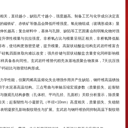
相关，直径越小，缺陷尺寸越小，强度越高。制备工艺与化学成分决定直
的磁铁矿、赤铁矿等微晶会降低纤维强度。氧化物组成（玻璃形成体）显
伸长越高；复合材料中，基体与孔隙、缺陷等工艺因素会削弱氧化物对强
提升弹性模量与抗拉强度。非桥氧占比与模量呈弱正相关，非桥氧降低黏
排布，使结构更致密坚硬，提升模量。高架状硅酸盐结构玄武岩纤维富含
，源于硅氧四面体取向难以改变；强共价键与层状硅酸盐含量变化同样影响模
样具备各向同性。玄武岩纤维替代稻壳灰基地质聚合物浆体，7天抗压强
源于钙硅比与致密结构形成。
力学性能，但聚丙烯高温熔化失去增强作用并产生缺陷，钢纤维高温锈蚀
用于水泥基高温结构。三点弯曲与单轴压缩宏观参数（质量损失、起裂韧
与微观孔结构参数（孔体积、平均孔径、孔面积）关联分析显示，除质量
关；起裂韧性与小凝胶孔（半径<10nm）高度相关，质量损失、失稳韧
关，表明凝胶孔影响裂纹萌生与扩展。玄武岩与钢纤维协同抑制高温下裂纹萌