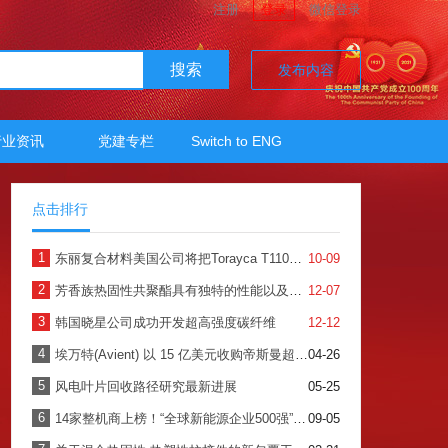
注册
登录
微信登录
搜索
发布内容
行业资讯
党建专栏
Switch to ENG
点击排行
1
东丽复合材料美国公司将把Torayca T1100的产能提高一倍
10-09
2
芳香族热固性共聚酯具有独特的性能以及多种形式的可用性
12-07
3
韩国晓星公司成功开发超高强度碳纤维
12-12
4
埃万特(Avient) 以 15 亿美元收购帝斯曼超高分子量聚乙烯纤维防护材料
04-26
5
风电叶片回收路径研究最新进展
05-25
6
14家整机商上榜！“全球新能源企业500强”揭晓！
09-05