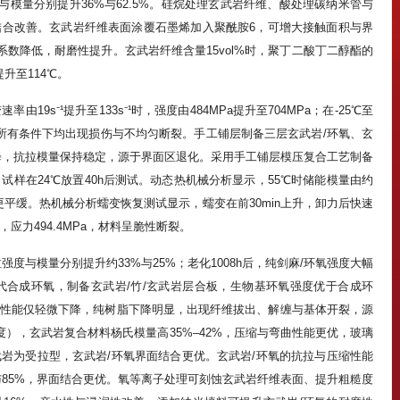
度与模量分别提升36%与62.5%。硅烷处理玄武岩纤维、酸处理碳纳米管与
合改善。玄武岩纤维表面涂覆石墨烯加入聚酰胺6，可增大接触面积与界
擦系数降低，耐磨性提升。玄武岩纤维含量15vol%时，聚丁二酸丁二醇酯的
升至114℃。
s⁻¹提升至133s⁻¹时，强度由484MPa提升至704MPa；在-25℃至
，所有条件下均出现损伤与不均匀断裂。手工铺层制备三层玄武岩/环氧、玄
降，抗拉模量保持稳定，源于界面区退化。采用手工铺层模压复合工艺制备
），试样在24℃放置40h后测试。动态热机械分析显示，55℃时储能模量由约
曲线更平缓。热机械分析蠕变恢复测试显示，蠕变在前30min上升，卸力后快速
应力494.4MPa，材料呈脆性断裂。
度与模量分别提升约33%与25%；老化1008h后，纯剑麻/环氧强度大幅
合成环氧，制备玄武岩/竹/玄武岩层合板，生物基环氧强度优于合成环
性能仅轻微下降，纯树脂下降明显，出现纤维拔出、解缠与基体开裂，源
度），玄武岩复合材料杨氏模量高35%–42%，压缩与弯曲性能更优，玻璃
岩为受拉型，玄武岩/环氧界面结合更优。玄武岩/环氧的抗拉与压缩性能
与85%，界面结合更优。氧等离子处理可刻蚀玄武岩纤维表面、提升粗糙度