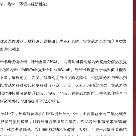
学、热学、环境与经济性能。
炸及温度波动，材料设计需抵御此类不利影响。将玄武岩纤维加入各类聚
维进行对比。
纤维与玻璃纤维，纤维含量7.5%时，两者均可将纯聚丙烯初始分解温度提
纯聚丙烯0.256W/mK提升至0.576W/mK。纤维长度需高于临界值才能发
次下降，抗拉刚度、强度、弯曲刚度与强度随之降低，但热重分析与差示扫
以玄武岩纤维替代韧皮纤维（亚麻、红麻、大麻）增强聚丙烯，玄武岩替
，比拉伸模量分别提升14%、49%、44%。在玄武岩纤维上生长氧化锌再与
烯45.4MPa提升至72.8MPa。
至410℃，热重残留率由1.95%提升至约28%，主要得益于高二氧化硅含
黏度与损耗模量，且随纤维含量增加而增强。玄武岩纤维/碳纳米管/聚酰
匀，残余变形降低。采用羧化碳纳米管改性上浆剂，可进一步提升界面结