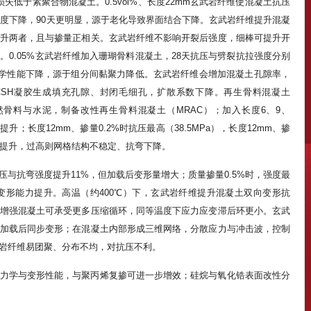
损失低于素聚合物混凝土。0.5vol%、长度22mm玄武岩纤维使混凝土抗压
压强度下降，90天更明显，源于老化导致界面结合下降。玄武岩纤维提升混凝
升两者，且与掺量正相关。玄武岩纤维不影响开裂后强度，细棒可提升开
0.05%玄武岩纤维加入珊瑚骨料混凝土，28天抗压与劈裂抗拉强度分别
性与力学性能下降，源于组分间黏聚力降低。玄武岩纤维会增加混凝土孔隙率，
CSH凝胶生成填充孔隙、封闭毛细孔，扩散系数下降。再生骨料混凝土
骨料与水泥，制备改性再生骨料混凝土（MRAC）；加入长度6、9、
提升；长度12mm、掺量0.2%时抗压最高（38.5MPa），长度12mm、掺
时抗弯提升，过高则网格结构不稳定、抗弯下降。
与抗弯强度提升11%，但加载后变形量增大；质量掺量0.5%时，强度最
形能力提升。高温（约400℃）下，玄武岩纤维提升混凝土双向变形抗
增强混凝土可承受更多压缩循环，同等温度下应力应变滞后环更小。玄武
加载后同步变形；在混凝土内部形成三维网络，分散应力与冲击波，控制
岩纤维易团聚、分布不均，对抗压不利。
力学与变形性能，与聚丙烯复掺可进一步增效；硅烷与氧化锆表面改性分