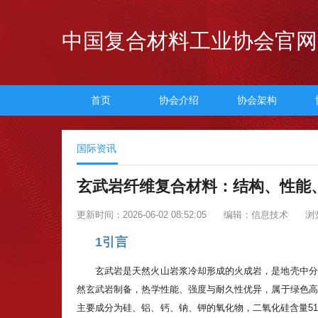
中国复合材料工业协会官网
首页
协会介绍
协会架构
国际资讯
玄武岩纤维复合材料：结构、性能
更新时间：2026-06-02 08:52:05
编辑：信息技术
浏
1引言
玄武岩是天然火山岩浆冷却形成的火成岩，是地壳中分
然玄武岩制备，热学性能、强度与耐久性优异，属于绿色高
主要成分为硅、铝、钙、钠、钾的氧化物，二氧化硅含量51%