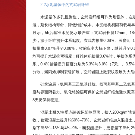
2.2水泥基体中的玄武岩纤维
水泥基体多孔且脆性，玄武岩纤维可作为增强体，在
湿，延长结构寿命、降低维护成本。水泥结构易因荷载与早
显示，5h后基准水泥泌水最严重；玄武岩长度12mm、18mm
少，源于纤维提升体系黏度。玄武岩掺量0.08%、长度6、12
掺量由0.07%升至0.08%，收缩应变大幅下降，继续升
均可提升水泥抗弯强度；纤维体积掺量0.6%时，单掺体系优于
系，0.4%掺量提升幅度分别为5.3%与3.9%（7天）、3
分散，聚丙烯抑制裂缝扩展，玄武岩阻止微裂纹发展为大裂
硅烷涂层（氨丙基三乙氧基硅烷、氨丙基甲基二乙氧基
度与界面附着力。氧化锆涂层可保护玄武岩纤维免受水泥高
8天仍保持稳定。
混凝土耐久性受冻融破坏影响显著，掺入200kg/m
收，较素混凝土提升约60%–70%。玄武岩纤维加入混凝土，水
别下降8%–18%与4%–9%；断裂能提升，磨损量下降约2