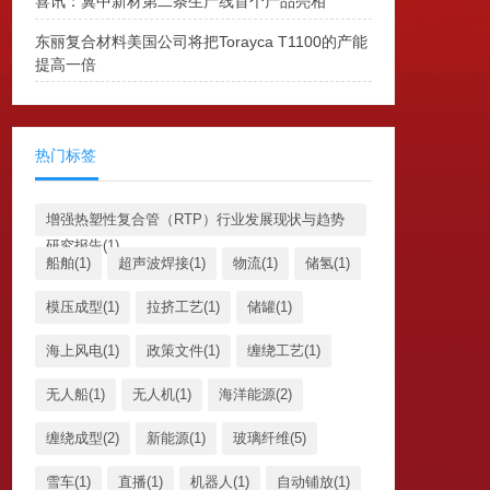
喜讯：冀中新材第二条生产线首个产品亮相
东丽复合材料美国公司将把Torayca T1100的产能
提高一倍
热门标签
增强热塑性复合管（RTP）行业发展现状与趋势
研究报告(1)
船舶(1)
超声波焊接(1)
物流(1)
储氢(1)
模压成型(1)
拉挤工艺(1)
储罐(1)
海上风电(1)
政策文件(1)
缠绕工艺(1)
无人船(1)
无人机(1)
海洋能源(2)
缠绕成型(2)
新能源(1)
玻璃纤维(5)
雪车(1)
直播(1)
机器人(1)
自动铺放(1)