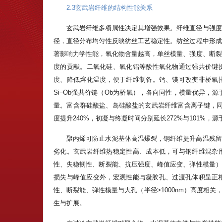
2.3玄武岩纤维的结构性能关系
玄武岩纤维多项属性决定其增强效果。纤维直径与强度
径，直径分布均匀性反映纺丝工艺稳定性。纺丝过程中形成
著影响力学性能，氧化物含量越高，单丝模量、强度、断裂
度的贡献。二氧化硅、氧化铝等酸性氧化物通过强共价键
度、降低熔化温度，便于纤维制备。钙、镁可改变非桥氧
Si–Ob强共价键（Ob为桥氧），各向同性，模量优异
量。富含群硅酸盐、岛硅酸盐的玄武岩纤维富含离子键，同
度提升240%，初凝与终凝时间分别延长272%与101%，
聚丙烯可防止水泥基体高温爆裂，钢纤维提升高温残留
劣化。玄武岩纤维热稳定性高、成本低，可与钢纤维混杂
性、失稳韧性、断裂能、抗压强度、峰值应变、弹性模量）
损失与峰值应变外，宏观性能与凝胶孔、过渡孔体积呈正相
性、断裂能、弹性模量与大孔（半径>1000nm）高度相
生与扩展。