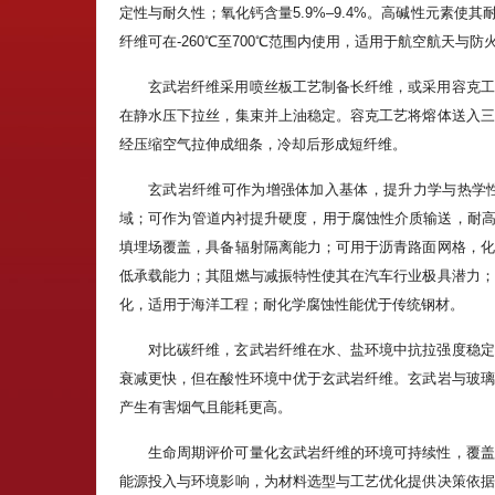
定性与耐久性；氧化钙含量5.9%–9.4%。高碱性元素使
纤维可在-260℃至700℃范围内使用，适用于航空航天与防
玄武岩纤维采用喷丝板工艺制备长纤维，或采用容克工
在静水压下拉丝，集束并上油稳定。容克工艺将熔体送入三
经压缩空气拉伸成细条，冷却后形成短纤维。
玄武岩纤维可作为增强体加入基体，提升力学与热学
域；可作为管道内衬提升硬度，用于腐蚀性介质输送，耐高压
填埋场覆盖，具备辐射隔离能力；可用于沥青路面网格，化
低承载能力；其阻燃与减振特性使其在汽车行业极具潜力；
化，适用于海洋工程；耐化学腐蚀性能优于传统钢材。
对比碳纤维，玄武岩纤维在水、盐环境中抗拉强度稳定
衰减更快，但在酸性环境中优于玄武岩纤维。玄武岩与玻璃
产生有害烟气且能耗更高。
生命周期评价可量化玄武岩纤维的环境可持续性，覆盖
能源投入与环境影响，为材料选型与工艺优化提供决策依据