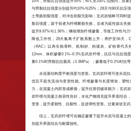
10%，劈裂抗拉强度提升35%；50℃至330℃范围内，质量
与劈裂抗拉强度分别提升约10%与25%；28天与90天抗
土弯曲初裂强度，对冲击初裂无影响；玄武岩细棒可同时提
裂后强度，源于前者为纤维断裂失效，后者为延性拔出失效。
提升9.87%与1.36%；继续增加纤维掺量，导致工作
降低工作性，28天氯离子扩散系数上升；养护至56天，
（RAC）以再生粗骨料、机制砂、粉煤灰、矿粉替代天然
12mm、体积掺量0.1%–0.3%玄武岩纤维，抗压与抗拉强度
量0.1%时劈裂抗拉最高（3.3MPa）；掺量低于0.2%
水泥基结构需平衡强度与变形。玄武岩纤维可使水泥抗压
优且不损失流动与变形性能。纤维掺量与长度增加，塑性变
力，在混凝土内部形成桥接，提升抗剪切破坏能力；玄武岩
岩纤维与混凝土相容性良好，水化产物填充提升界面结合，
变形，提升柔韧性、抗裂性，促进弹性变形。过量束状玄武
综上，玄武岩纤维可在确定掺量下提升水泥与混凝土的
别提升界面结合与耐腐蚀性。