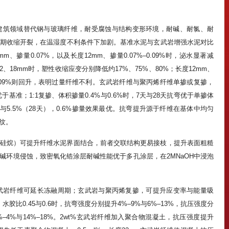
建筑领域替代钢与玻璃纤维，耐受腐蚀与结构变形环境，耐碱、耐氯、耐
期收缩开裂，在温湿度不利条件下加剧。基准水泥与玄武岩增强水泥对比
、掺量0.07%，以及长度12mm、掺量0.07%–0.09%时，泌水显著减
、18mm时，塑性收缩应变分别降低约17%、75%、80%；长度12mm、
至0.09%则回升，表明过量纤维不利。玄武岩纤维与聚丙烯纤维单掺或复掺，
基准；1:1复掺、体积掺量0.4%与0.6%时，7天与28天抗弯优于单掺体
.5%与5.5%（28天），0.6%掺量效果最优。抗弯提升源于纤维在基体中均匀
纹。
硅烷）可提升纤维水泥界面结合，前者交联结构更易接枝，提升表面粗糙
碱环境侵蚀，致密氧化锆涂层耐碱性能优于多孔涂层，在2MNaOH中浸泡
³玄武岩纤维可延长冻融周期；玄武岩与聚丙烯复掺，可提升应变率与能量吸
胶比0.45与0.6时，抗弯强度分别提升4%–9%与6%–13%，抗压强度分
%–4%与14%–18%。2wt%玄武岩纤维加入聚合物混凝土，抗压强度提升