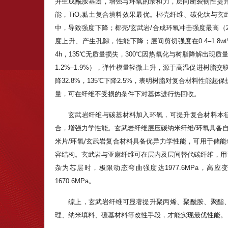
并生成酰胺基团，增强与环氧的亲和力，层间断裂韧性提升
能，TiO₂黏土复合填料效果最优。椰壳纤维、碳化钛与
中，导致强度下降；椰壳/玄武岩/合成环氧冲击强度最高（27.
度上升、产生孔隙，性能下降；层间剪切强度在0.4–1.8w
4h，135℃无质量损失，300℃因热氧化与树脂降解出
1.2%–1.9%），弹性模量轻微上升，源于高温促进树脂
降32.8%，135℃下降2.5%，表明树脂对复合材料性能
量，可在纤维不受损的条件下对基体进行热回收。
玄武岩纤维与碳基材料加入环氧，可提升复合材料本
合，增强力学性能。玄武岩纤维层压碳纳米纤维/环氧具备
米片/环氧/玄武岩复合材料具备优异力学性能，可用于储
容结构。玄武岩与亚麻纤维可在层内及层间替代碳纤维，用
杂为芯层时，极限动态弯曲强度达1977.6MPa，
1670.6MPa。
综上，玄武岩纤维可显著提升聚丙烯、聚酰胺、聚酯
理、纳米填料、碳基材料等改性手段，才能实现最优性能。