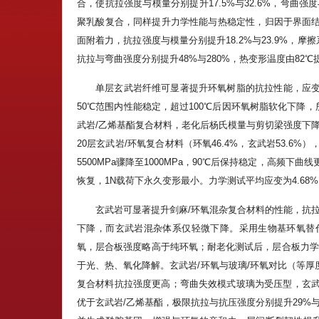
合，使抗拉强度与模量分别提升17.5%与32.6%，弯曲强
聚乳酸复合，同样提升力学性能与热稳定性，归因于界面结
面附着力，抗拉强度与模量分别提升18.2%与23.9%，摩
抗拉与弯曲强度分别提升48%与280%，热变形温度由82℃提
单层玄武岩纤维可显著提升环氧树脂的抗拉性能，应变速率由19
50℃范围内性能稳定，超过100℃后因环氧树脂软化下降
武岩/乙烯基酯复合材料，老化后杨氏模量与剪切梁强度下
20层玄武岩/环氧复合材料（环氧46.4%，玄武岩53.6%
5500MPa骤降至1000MPa，90℃后保持稳定，高频下
恢复，1N载荷下永久变形最小。力学测试平均应变为4.68%，
玄武岩可显著提升剑麻/环氧混杂复合材料的性能，抗拉强
下降，而玄武岩混杂体系仅轻微下降。采用生物基环氧替代
氧，层合板强度略高于纯环氧；耐老化测试后，层合板力学
于光、热、氧化降解。玄武岩/环氧与玻璃/环氧对比（等厚
复合材料抗拉强度更高；弯曲失效模式玻璃为受压型，玄武
优于玄武岩/乙烯基酯，极限抗拉与抗压强度分别提升29%