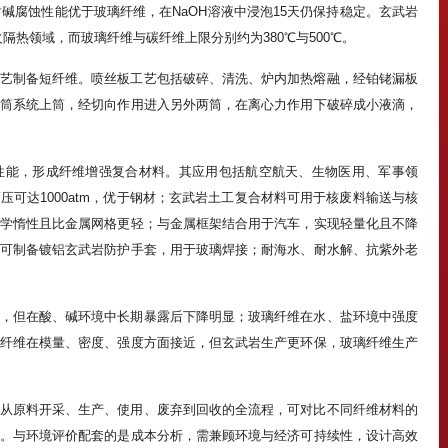
其耐碱腐蚀性能优于玻璃纤维，在NaOH溶液中浸泡15天仍保持稳定。玄武岩
火隔热领域，而玻璃纤维与碳纤维上限分别约为380℃与500℃。
艺制备短纤维。喷丝板工艺包括破碎、清洗、炉内加热熔融，经铂铑漏板
筒系统上筒，经切向作用进入另外两筒，在离心力作用下破碎成小液滴，
性能，形成纤维增强复合材料。其应用包括航空航天、生物医用、军事领
可达1000atm，优于钢材；玄武岩土工复合材料可用于核废料输送与核
学惰性且比金属网格更轻；与金属框架结合用于汽车，实现轻量化且不降
可制备镀铝玄武岩防护手套，用于玻璃焊接；耐海水、耐水解、抗紫外老
，但在酸、碱环境中长期暴露后下降明显；玻璃纤维在水、盐环境中强度
纤维在模量、密度、强度方面接近，但玄武岩生产更环保，玻璃纤维生产
从原料开采、生产、使用、废弃到回收的全流程，可对比不同纤维材料的
。与环境评价配套的是成本分析，需兼顾环境与经济可持续性，设计高效