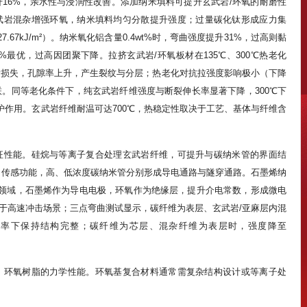
16%，亲水性与浸润性改善。添加纳米填料可提升玄武岩/环氧的耐磨性
玄武岩混杂增强环氧，纳米填料均匀分散提升强度；过量碳化钛形成应力集
67kJ/m²）。纳米氧化铝含量0.4wt%时，弯曲强度提升31%，过高则黏
t%最优，过高因团聚下降。拉挤玄武岩/环氧板材在135℃、300℃热老化
现质量损失，孔隙率上升，产生裂纹与分层；热老化对抗拉强度影响极小（下降
交联。同等老化条件下，纯玄武岩纤维强度与断裂伸长率显著下降，300℃下
起保护作用。玄武岩纤维耐温可达700℃，热稳定性取决于工艺、基体与纤维含
征性能。硅烷与等离子复合处理玄武岩纤维，可提升与碳纳米管的界面结
自传感功能，高、低浓度碳纳米管分别形成导电通路与隧穿通路。石墨烯纳
能领域，石墨烯作为导电电极，环氧作为绝缘层，提升介电常数，形成微电
于高速冲击场景；三点弯曲测试显示，碳纤维为表层、玄武岩/亚麻层内混
高应变率下保持结构完整；碳纤维为芯层、混杂纤维为表层时，强度降至
、环氧树脂的力学性能。环氧基复合材料通常需复杂结构设计或等离子处