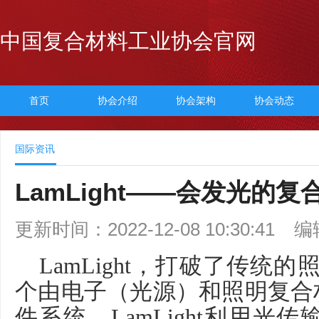
中国复合材料工业协会官网
首页
协会介绍
协会架构
协会动态
国际资讯
LamLight——会发光的复
更新时间：2022-12-08 10:30:41
编
LamLight
，打破了传统的
个由电子（光源）和照明复合
件系统。
LamLight
利用光传