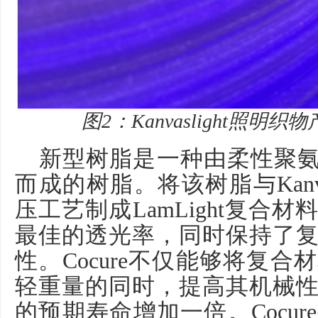
图
2
：
Kanvaslight
照明织物
新型树脂是一种由柔性聚
而成的树脂。将该树脂与
Kanv
压工艺制成
LamLight
复合材料
最佳的透光率，同时保持了
性。
Cocure
不仅能够将复合材
轻重量的同时，提高其机械
的预期寿命增加一倍。
Cocure