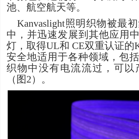
池、航空航天等。
Kanvaslight
照明织物被最初
中，并迅速发展到其他应用
灯，取得
UL
和
CE
双重认证的
K
安全地适用于各种领域，包
织物中没有电流流过，可以
（图
2
）。