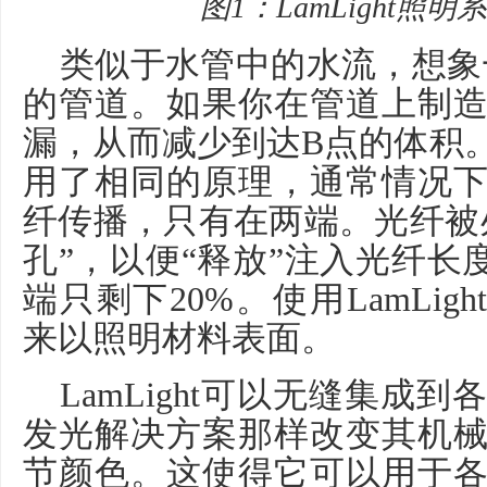
图
1
：
LamLight
照明系
类似于水管中的水流，想象
的管道。如果你在管道上制
漏，从而减少到达
B
点的体积
用了相同的原理，通常情况
纤传播，只有在两端。光纤被
孔
”
，以便
“
释放
”
注入光纤长
端只剩下
20%
。使用
LamLight
来以照明材料表面。
LamLight
可以无缝集成到
发光解决方案那样改变其机
节颜色。这使得它可以用于