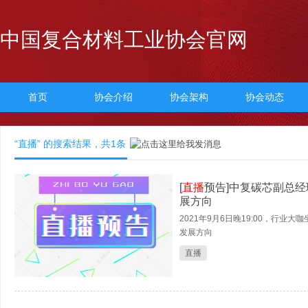
中国复合材料工业协会官网
首页
协会介绍
协会架构
协会动态
“直播” 的搜索结果，共
1
条
[
直播
预告]中复碳芯副总
展方向
2021年9月6日晚19:00，行业大
发展方向
直播