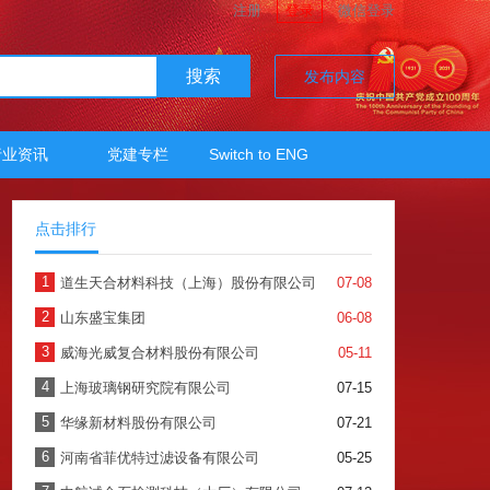
注册
登录
微信登录
搜索
发布内容
行业资讯
党建专栏
Switch to ENG
点击排行
1
道生天合材料科技（上海）股份有限公司
07-08
2
山东盛宝集团
06-08
3
威海光威复合材料股份有限公司
05-11
4
上海玻璃钢研究院有限公司
07-15
5
华缘新材料股份有限公司
07-21
6
河南省菲优特过滤设备有限公司
05-25