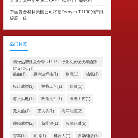
喜讯：冀中新材第二条生产线首个产品亮相
东丽复合材料美国公司将把Torayca T1100的产能
提高一倍
热门标签
增强热塑性复合管（RTP）行业发展现状与趋势
研究报告(1)
船舶(1)
超声波焊接(1)
物流(1)
储氢(1)
模压成型(1)
拉挤工艺(1)
储罐(1)
海上风电(1)
政策文件(1)
缠绕工艺(1)
无人船(1)
无人机(1)
海洋能源(2)
缠绕成型(2)
新能源(1)
玻璃纤维(5)
雪车(1)
直播(1)
机器人(1)
自动铺放(1)