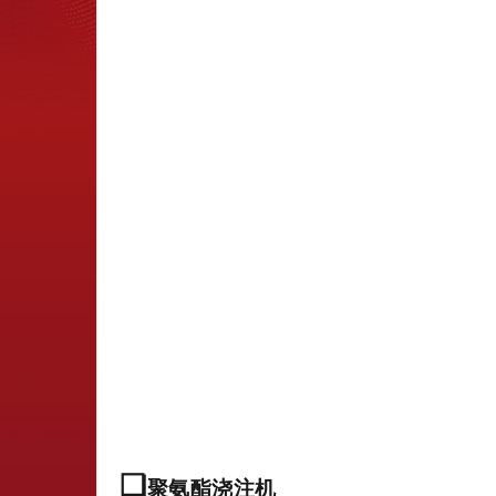
❏
聚氨酯浇注机