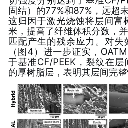
切强度分别达到了基准CF/PE
固结）的77%和87%，远超
这归因于激光烧蚀将层间富树
米，提高了纤维体积分数，
匹配产生的残余应力。对失
（图4）进一步证实，OATM
于基准CF/PEEK，裂纹在
的厚树脂层，表明其层间完整