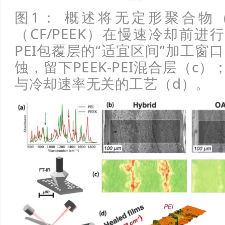
图1： 概述将无定形聚合物（
（CF/PEEK）在慢速冷却前
PEI包覆层的“适宜区间”加工窗
蚀，留下PEEK‑PEI混合层（
与冷却速率无关的工艺（d）。