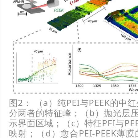
图2： （a）纯PEI与PEEK的中
分两者的特征峰；（b）抛光层
示界面区域；（c）特征PEI与PEE
映射；（d）愈合PEI‑PEEK薄膜