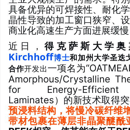
具备优异的可焊接性、耐化
晶性导致的加工窗口狭窄、
商业化高速生产方面进展缓慢
近日，
得克萨斯大学奥
Kirchhoﬀ
博士
和加州大学圣迭
一项名为“OATMEAL”（
合作
开发出
Amorphous/Crystalline The
for Energy-Efficient
Laminates）的新技术取得
预浸料结构，将慢冷碳纤维增
带材包裹在薄层非晶聚醚酰亚