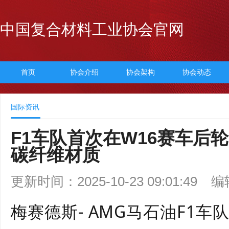
中国复合材料工业协会官网
首页
协会介绍
协会架构
协会动态
国际资讯
F1车队首次在W16赛车后
碳纤维材质
更新时间：2025-10-23 09:01:49
编
梅赛德斯
- AMG
马石油
F1
车