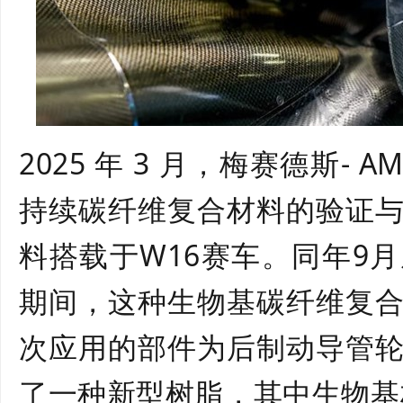
2025
年
3
月，梅赛德斯
- A
持续碳纤维复合材料的验证
料搭载于
W16
赛车。同年
9
月
期间，这种生物基碳纤维复
次应用的部件为后制动导管
了一种新型树脂，其中生物基