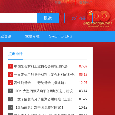
注册
登录
微信登录
搜索
发布内容
行业资讯
党建专栏
Switch to ENG
点击排行
1
中国复合材料工业协会会费管理办法
07-07
2
一文带你了解复合材料：复合材料的种类、加工及应用
06-12
3
高性能纤维——芳纶纤维（概述篇）
12-07
4
100个大型招标采购平台网址汇总，建议收藏！（上）
03-14
5
一文了解超高分子量聚乙烯纤维（上篇）
01-29
6
【最新政策】对中国免签的国家！
10-12