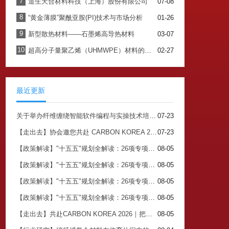
7
道生天合材料科技（上海）股份有限公司
07-08
8
“黄金薄膜”聚酰亚胺(PI)技术与市场分析
01-26
9
新型散热材料——石墨烯高导热材料
03-07
10
超高分子量聚乙烯（UHMWPE）材料的最新应用与未来展望
02-27
最近更新
关于举办纤维缠绕智能软件编程与实操技术培训班的通知
07-23
【走出去】协会邀您共赴 CARBON KOREA 2026 搭建中韩碳产业对接核心平台
07-23
【政策解读】"十五五"规划全解读：26项专项规划背后的关注点与市场机会（四）
08-05
【政策解读】"十五五"规划全解读：26项专项规划背后的关注点与市场机会（三）
08-05
【政策解读】"十五五"规划全解读：26项专项规划背后的关注点与市场机会（二）
08-05
【政策解读】"十五五"规划全解读：26项专项规划背后的关注点与市场机会（一）
08-05
【走出去】共赴CARBON KOREA 2026｜把握中韩碳产业对接市场机遇
08-05