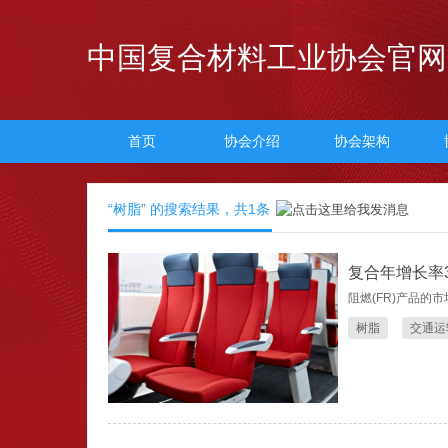
中国复合材料工业协会官网
首页
协会介绍
协会架构
“树脂” 的搜索结果，共
1
条
复合年增长率3
阻燃(FR)产品的
树脂
交通运