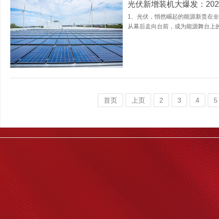
光伏新增装机大爆发：2024
1、光伏，悄然崛起的能源新贵在
从幕后走向台前，成为能源舞台上的
首页
上页
2
3
4
5