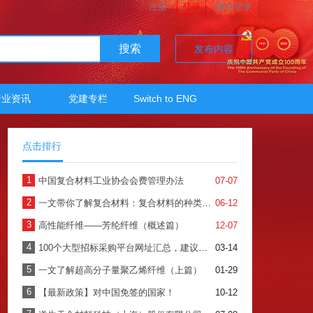
注册
登录
微信登录
搜索
发布内容
行业资讯
党建专栏
Switch to ENG
点击排行
1
中国复合材料工业协会会费管理办法
07-07
2
一文带你了解复合材料：复合材料的种类、加工及应用
06-12
3
高性能纤维——芳纶纤维（概述篇）
12-07
4
100个大型招标采购平台网址汇总，建议收藏！（上）
03-14
5
一文了解超高分子量聚乙烯纤维（上篇）
01-29
6
【最新政策】对中国免签的国家！
10-12