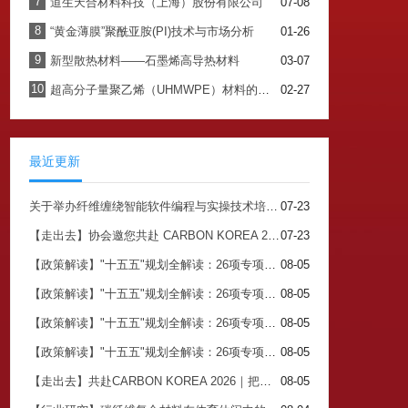
7
道生天合材料科技（上海）股份有限公司
07-08
8
“黄金薄膜”聚酰亚胺(PI)技术与市场分析
01-26
9
新型散热材料——石墨烯高导热材料
03-07
10
超高分子量聚乙烯（UHMWPE）材料的最新应用与未来展望
02-27
最近更新
关于举办纤维缠绕智能软件编程与实操技术培训班的通知
07-23
【走出去】协会邀您共赴 CARBON KOREA 2026 搭建中韩碳产业对接核心平台
07-23
【政策解读】"十五五"规划全解读：26项专项规划背后的关注点与市场机会（四）
08-05
【政策解读】"十五五"规划全解读：26项专项规划背后的关注点与市场机会（三）
08-05
【政策解读】"十五五"规划全解读：26项专项规划背后的关注点与市场机会（二）
08-05
【政策解读】"十五五"规划全解读：26项专项规划背后的关注点与市场机会（一）
08-05
【走出去】共赴CARBON KOREA 2026｜把握中韩碳产业对接市场机遇
08-05