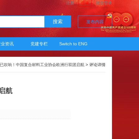
注册
登录
微信登录
搜索
发布内容
行业资讯
党建专栏
Switch to ENG
已吹响！中国复合材料工业协会欧洲行双团启航
> 评论详情
启航