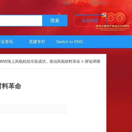
注册
登录
微信登录
搜索
发布内容
行业资讯
党建专栏
Switch to ENG
0MW海上风电机组吊装成功，推动风电材料革命
> 评论详情
材料革命